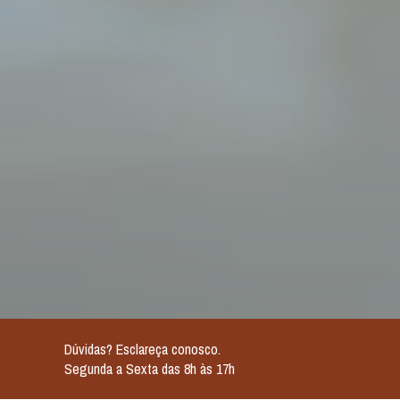
Dúvidas? Esclareça conosco.
Segunda a Sexta das 8h às 17h