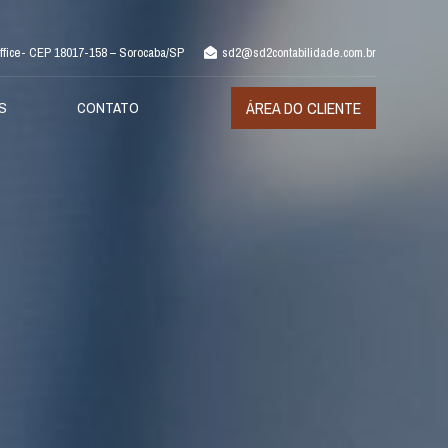
 Office- CEP 18017-158 – Sorocaba/SP
sd2@sd2contabilidade.com.br
IS
CONTATO
ÁREA DO CLIENTE